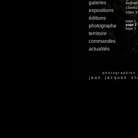
galeries
événe
clients
expositions
sites i
éditions
page 1
page 2
photographe
page 3
territoire
commandes
actualités
p h o t o g r a p h i e s
j e a n j a c q u e s s t o 