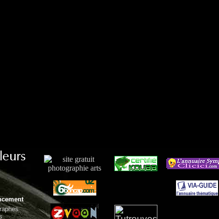
encement
raphes
s