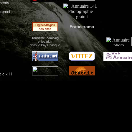
ments
nternet
Francerama
Tourisme, camping
et location
dans le Pays-basque
c k l i